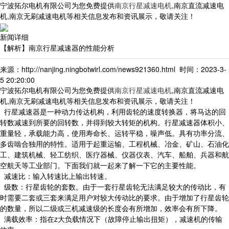
宁波拓尔电机有限公司为您免费提供
南京行星减速电机
,南京直流减速电
机,南京无刷减速电机等相关信息发布和资讯展示，敬请关注！
新闻详细
【解析】南京行星减速器的性能分析
来源：http://nanjing.ningbotwirl.com/news921360.html 时间：2023-3-
5 20:20:00
宁波拓尔电机有限公司为您免费提供
南京行星减速电机
,南京直流减速电
机,南京无刷减速电机等相关信息发布和资讯展示，敬请关注！
行星减速器是一种动力传达机构，利用齿轮的速度转换器，将马达的回
转数减速到所要的回转数，并得到较大转矩的机构。行星减速器体积小、
重量轻，承载能力高，使用寿命长、运转平稳，噪声低。具有功率分流、
多齿啮合独用的特性。适用于起重运输、工程机械、冶金、矿山、石油化
工、建筑机械、轻工纺织、医疗器械、仪器仪表、汽车、船舶、兵器和航
空航天等工业部门。下面我们就一起来了解一下它的主要性能。
减速比：输入转速比上输出转速。
级数：行星齿轮的套数。由于一套行星齿轮无法满足较大的传动比，有
时需要二套或三套来满足用户对较大传动比的要求。由于增加了行星齿轮
的数量，所以二级或三机减速级的长度会有所增加，效率会有所下降。
满载效率：指在z大负载情况下（故障停止输出扭矩），减速机的传输