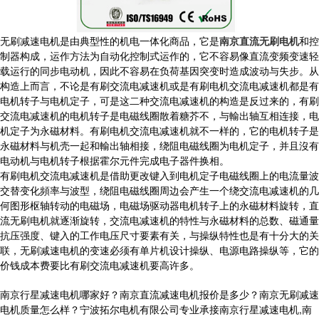
无刷减速电机是由典型性的机电一体化商品，它是
南京直流无刷电机
和控
制器构成，运作方法为自动化控制式运作的，它不容易像直流变频变速轻
载运行的同步电动机，因此不容易在负荷基因突变时造成波动与失步。从
构造上而言，不论是有刷交流电减速机或是有刷电机交流电减速机都是有
电机转子与电机定子，可是这二种交流电减速机的构造是反过来的，有刷
交流电减速机的电机转子是电磁线圈散着糖芥不，与輸出轴互相连接，电
机定子为永磁材料。有刷电机交流电减速机就不一样的，它的电机转子是
永磁材料与机壳一起和輸出轴相接，绕阻电磁线圈为电机定子，并且沒有
电动机与电机转子根据霍尔元件完成电子器件换相。
有刷电机交流电减速机是借助更改键入到电机定子电磁线圈上的电流量波
交替变化頻率与波型，绕阻电磁线圈周边会产生一个绕交流电减速机的几
何图形枢轴转动的电磁场，电磁场驱动器电机转子上的永磁材料旋转，直
流无刷电机就逐渐旋转，交流电减速机的特性与永磁材料的总数、磁通量
抗压强度、键入的工作电压尺寸要素有关，与操纵特性也是有十分大的关
联，无刷减速电机的变速必须有单片机设计操纵、电源电路操纵等，它的
价钱成本费要比有刷交流电减速机要高许多。
南京行星减速电机哪家好？南京直流减速电机报价是多少？南京无刷减速
电机质量怎么样？宁波拓尔电机有限公司专业承接南京行星减速电机,南